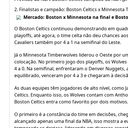
2. Finalistas e campeão: Boston Celtics x Minnesot
Mercado: Boston x Minnesota na final e Bos
O Boston Celtics continuou demonstrando em quadr
playoffs, até agora, o time celta não deu chances aos
Cavaliers também por 4 a 1 na semifinal do Leste.
Já o Minnesota Timberwolves liderou o Oeste por u
colocação. No primeiro jogo dos playoffs, os Wolv
4 a 0. Na semifinal, enfrentaram o Denver Nuggets, 
equilibrado, venceram por 4 a 3 e chegaram à decisã
As duas equipes têm jogadores de alto nível, como J
Celtics. Enquanto isso, os Wolves contam com Anth
Boston Celtics entra como favorito por dois motivos
O primeiro é a constância do time em decisões, che
alcançado apenas uma final da NBA, isso mostra a ev