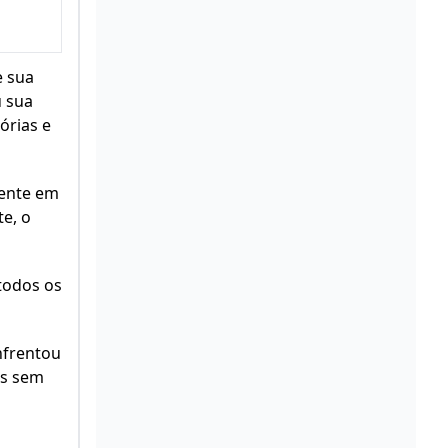
e sua
u sua
órias e
mente em
e, o
todos os
enfrentou
os sem