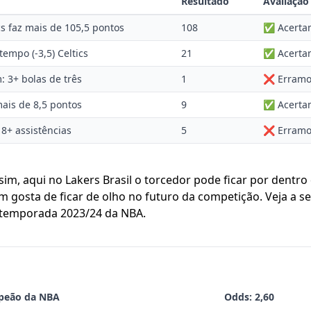
Resultado
Avaliação
cs faz mais de 105,5 pontos
108
✅ Acerta
tempo (-3,5) Celtics
21
✅ Acerta
: 3+ bolas de três
1
❌ Erramo
mais de 8,5 pontos
9
✅ Acerta
 8+ assistências
5
❌ Erramo
, aqui no Lakers Brasil o torcedor pode ficar por dentro
m gosta de ficar de olho no futuro da competição. Veja a s
 temporada 2023/24 da NBA.
peão da NBA
Odds: 2,60