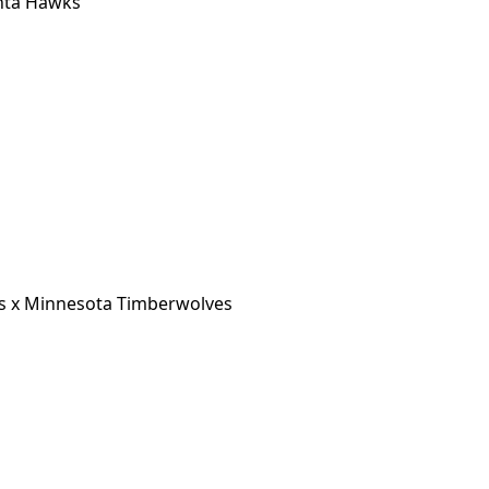
anta Hawks
ls x Minnesota Timberwolves