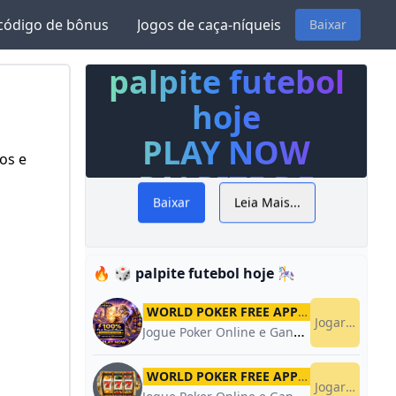
código de bônus
Jogos de caça-níqueis
Baixar
lpite futebol
Palpites jogos
para Futebol, 
hoje
NFL, Tênis e CS
PLAY NOW
previsões, com
os e
PALPITE DE
cotações para 
Baixar
Leia Mais...
UTEBOL PARA
Tudo de Graça!
HOJE
🔥 🎲 palpite futebol hoje 🎠
WORLD POKER FREE APP777
Bônus de b
Jogar agora
Jogue Poker Online e Ganhe Dinheiro Real.
WORLD POKER FREE APP777
Bônus de b
Jogar agora
Jogue Poker Online e Ganhe Dinheiro Real.