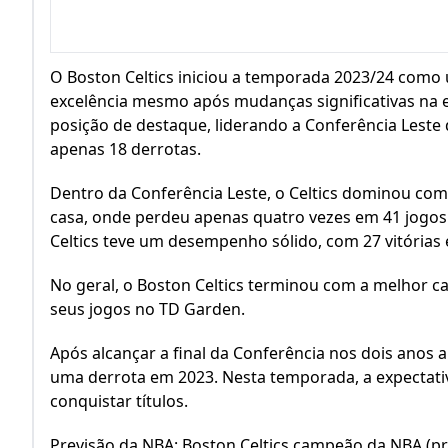
O Boston Celtics iniciou a temporada 2023/24 como 
excelência mesmo após mudanças significativas na e
posição de destaque, liderando a Conferência Leste 
apenas 18 derrotas.
Dentro da Conferência Leste, o Celtics dominou com
casa, onde perdeu apenas quatro vezes em 41 jogos e
Celtics teve um desempenho sólido, com 27 vitórias 
No geral, o Boston Celtics terminou com a melhor 
seus jogos no TD Garden.
Após alcançar a final da Conferência nos dois anos a
uma derrota em 2023. Nesta temporada, a expectati
conquistar títulos.
Previsão da NBA: Boston Celtics campeão da NBA (pr