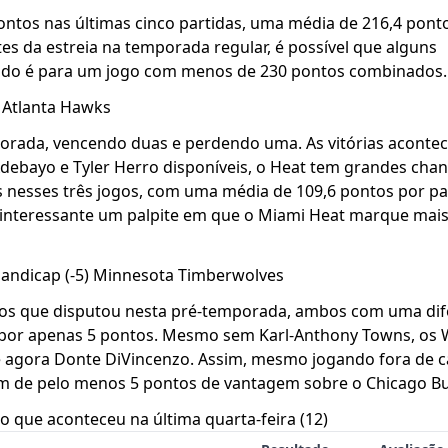
ontos nas últimas cinco partidas, uma média de 216,4 pont
tes da estreia na temporada regular, é possível que alguns
icado é para um jogo com menos de 230 pontos combinados.
5 Atlanta Hawks
porada, vencendo duas e perdendo uma. As vitórias aconte
Adebayo e Tyler Herro disponíveis, o Heat tem grandes cha
 nesses três jogos, com uma média de 109,6 pontos por par
do interessante um palpite em que o Miami Heat marque mai
 handicap (-5) Minnesota Timberwolves
gos que disputou nesta pré-temporada, ambos com uma di
 por apenas 5 pontos. Mesmo sem Karl-Anthony Towns, os 
 agora Donte DiVincenzo. Assim, mesmo jogando fora de c
 de pelo menos 5 pontos de vantagem sobre o Chicago Bul
o que aconteceu na última quarta-feira (12)