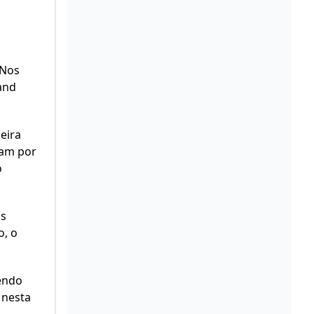
 Nos
land
eira
ram por
o
os
o, o
tendo
 nesta