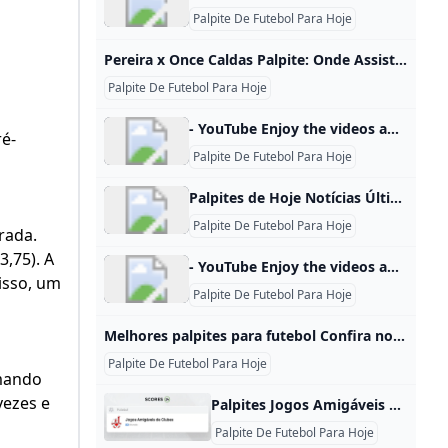
Palpite De Futebol Para Hoje
Pereira x Once Caldas Palpite: Onde Assistir Horário e Escalações Hoje 03/09 Confira o nosso palpite para a partida entre Pereira x Once Caldas hoje 03/09. Saiba onde assistir e veja as prováveis escalações dos times para o confronto. Oitava rodada do evento encerramento do campeonato Colombiano de 2024, a Primeira Divisão do futebol da Colômbia. O Pereira foi o terceiro colocado do Torneio Apertura na primeira fase da temporada, e agora vem o Clausura de 2024, onde está na décima terceira posição.
Palpite De Futebol Para Hoje
- YouTube Enjoy the videos and music you love, upload original content, and share it all with friends, family, and the world on YouTube.
ré-
Palpite De Futebol Para Hoje
Palpites de Hoje Notícias Últimas noticias de Palpites de Hoje. Conheça todas as novidades relacionadas a Palpites de Hoje sobre br.bolavip.com Palpite Roma x Inter de Milão pelo Campeonato Italiano. Análise, odds e palpites especiais do Bolavip para o jogo deste domingo (20). Palpite Empoli x Napoli pelo Campeonato Italiano. Análise, odds e palpites especiais do Bolavip para o jogo deste domingo (20). Palpite Wolverhampton x Manchester City pela Premier League. Análise, odds e palpites especiais do Bolavip para o jogo deste domingo (20).
Palpite De Futebol Para Hoje
rada.
,75). A
- YouTube Enjoy the videos and music you love, upload original content, and share it all with friends, family, and the world on YouTube.
isso, um
Palpite De Futebol Para Hoje
Melhores palpites para futebol Confira nossos palpites para os jogos do mundo todo. Palpites de hoje, palpites de amanhã, todos os palpites. Abaixo nossa lista de palpites de futebol. Confira nossos palpites para os jogos do mundo todo. Palpites de hoje, palpites de amanhã, todos os palpites. Abaixo nossa lista de palpites de futebol. EstudiantesInstituto Rosario CentralBanfield Coquimbo UnidoCobresal Deportes IquiqueCobreloa Deportes CopiapoEverton CD Audax ItalianoHuachipato Union La CaleraUnion Espanola La EquidadAmerica de Cali
Palpite De Futebol Para Hoje
omando
vezes e
Palpites Jogos Amigáveis de Clubes Odds e Dicas de Apostas para hoje Futebol Mundo Obtenha ótimos resultados com nossas previsões da liga Jogos Amigáveis de Clubes, Mundo! Dos oprimidos aos líderes, avance com aconselhamento especializado.
Palpite De Futebol Para Hoje