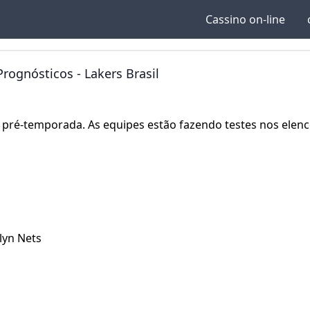
Cassino on-line
pa
rognósticos - Lakers Brasil
 pré-temporada. As equipes estão fazendo testes nos elenc
F
lyn Nets