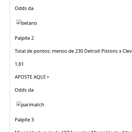
Odds da
Palpite 2
Total de pontos: menos de 230 Detroit Pistons x Clev
1,61
APOSTE AQUI >
Odds da
Palpite 3