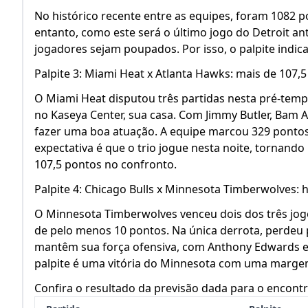
No histórico recente entre as equipes, foram 1082 p
entanto, como este será o último jogo do Detroit an
jogadores sejam poupados. Por isso, o palpite ind
Palpite 3: Miami Heat x Atlanta Hawks: mais de 107,
O Miami Heat disputou três partidas nesta pré-tem
no Kaseya Center, sua casa. Com Jimmy Butler, Bam 
fazer uma boa atuação. A equipe marcou 329 pontos
expectativa é que o trio jogue nesta noite, tornan
107,5 pontos no confronto.
Palpite 4: Chicago Bulls x Minnesota Timberwolves:
O Minnesota Timberwolves venceu dois dos três jo
de pelo menos 10 pontos. Na única derrota, perdeu
mantêm sua força ofensiva, com Anthony Edwards e
palpite é uma vitória do Minnesota com uma margem
Confira o resultado da previsão dada para o encontr