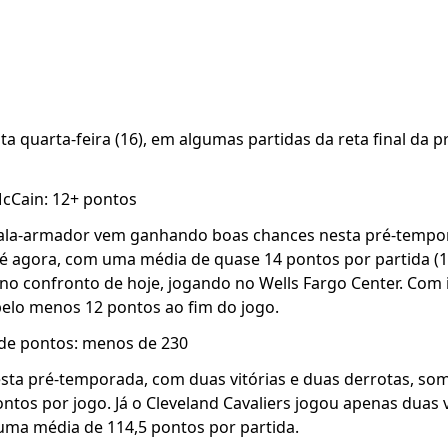
a quarta-feira (16), em algumas partidas da reta final da p
 McCain: 12+ pontos
 o ala-armador vem ganhando boas chances nesta pré-tempo
té agora, com uma média de quase 14 pontos por partida (13
no confronto de hoje, jogando no Wells Fargo Center. Com 
pelo menos 12 pontos ao fim do jogo.
al de pontos: menos de 230
esta pré-temporada, com duas vitórias e duas derrotas, s
ntos por jogo. Já o Cleveland Cavaliers jogou apenas duas 
ma média de 114,5 pontos por partida.