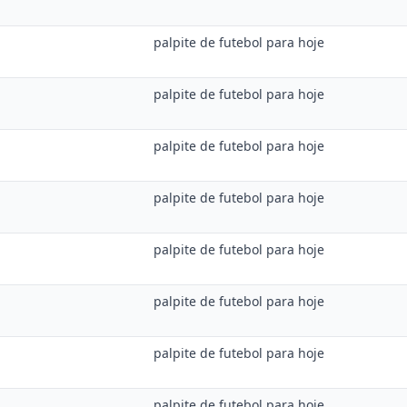
palpite de futebol para hoje
palpite de futebol para hoje
palpite de futebol para hoje
palpite de futebol para hoje
palpite de futebol para hoje
palpite de futebol para hoje
palpite de futebol para hoje
palpite de futebol para hoje