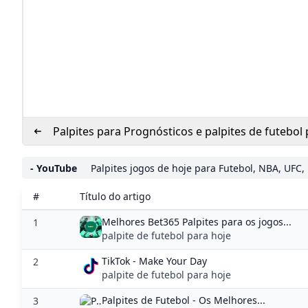
Palpites para Prognósticos e palpites de futebol
hoje • Clube da Aposta
- YouTube
Palpites jogos de hoje para Futebol, NBA, UFC,
#
Título do artigo
Melhores Bet365 Palpites para os jogos...
1
palpite de futebol para hoje
TikTok - Make Your Day
2
palpite de futebol para hoje
Palpites de Futebol - Os Melhores...
3