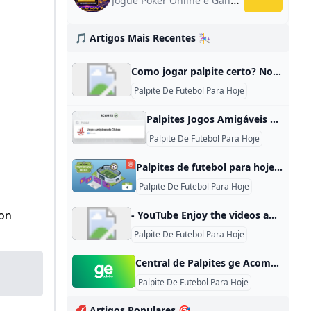
🎵 Artigos Mais Recentes 🎠
Como jogar palpite certo? No jogo Palpite Certo o jogador não precisa saber as respostas exatas para vencer. O importante é apostar no palpite mais próximo, aquele que chegar mais próximo da resposta sem ultrapassá-la! Todas as respostas serão números e quantidades.
Palpite De Futebol Para Hoje
Palpites Jogos Amigáveis de Clubes Odds e Dicas de Apostas para hoje Futebol Mundo Obtenha ótimos resultados com nossas previsões da liga Jogos Amigáveis de Clubes, Mundo! Dos oprimidos aos líderes, avance com aconselhamento especializado.
Palpite De Futebol Para Hoje
Palpites de futebol para hoje • Prognósticos para 4 de Setembro de 2024 • Clube da Aposta Todos os dias o Clube da Aposta traz para você os principais palpites de futebol para hoje. Com os nossos modelos de Machine Learning, os especialistas em apostas esportivas aqui do Clube possuem um relatório diário completo de apostas de valor em potencial, selecionando aquelas que são as melhores só para você. Por isso, confira agora e compartilhe com seus amigos apostadores no Whatsapp e nas redes sociais os prognósticos de valor para esse 4 de Setembro de 2024.
Palpite De Futebol Para Hoje
 on
- YouTube Enjoy the videos and music you love, upload original content, and share it all with friends, family, and the world on YouTube.
Palpite De Futebol Para Hoje
Central de Palpites ge Acompanhe as notícias da Central de Palpites no ge.globo
Palpite De Futebol Para Hoje
💋 Artigos Populares 🎯