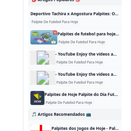
Deportivo Tachira x Angostura Palpites: Onde Assistir ao Jogo Horário e Escalações 03/09
Palpite De Futebol Para Hoje
Palpites de futebol para hoje • Prognósticos para 4 de Setembro de 2024 • Clube da Aposta Todos os dias o Clube da Aposta traz para você os principais palpites de futebol para hoje. Com os nossos modelos de Machine Learning, os especialistas em apostas esportivas aqui do Clube possuem um relatório diário completo de apostas de valor em potencial, selecionando aquelas que são as melhores só para você. Por isso, confira agora e compartilhe com seus amigos apostadores no Whatsapp e nas redes sociais os prognósticos de valor para esse 4 de Setembro de 2024.
Palpite De Futebol Para Hoje
- YouTube Enjoy the videos and music you love, upload original content, and share it all with friends, family, and the world on YouTube.
Palpite De Futebol Para Hoje
- YouTube Enjoy the videos and music you love, upload original content, and share it all with friends, family, and the world on YouTube.
Palpite De Futebol Para Hoje
Palpites de Hoje Palpite do Dia Futebol e + SDA Palpites jogos de hoje para Futebol, NBA, UFC, NFL, Tênis e CS2. Nossas previsões, comparação de cotações para apostar! Tudo de Graça! Confira! Palpites Brasileirão Série APalpites Campeonato AlemãoPalpites Campeonato EspanholPalpites Campeonato FrancêsPalpites Campeonato PortuguêsPalpites Premier League Palpites ativos Jogos encerrados Palpites Campeonato Espanhol Villarreal x Getafe | Palpite | La Liga | 20/10/2024 20 de outubro de 2024 Palpites Campeonato Belga Standard Liege x Sporting Charleroi | Palpite | Campeonato Belga | 20/10/2024 20 de outubro de 2024 Palpites NFL
Palpite De Futebol Para Hoje
🎵 Artigos Recomendados 📺
Palpites dos Jogos de Hoje - Palpites de Futebol para Hoje Procurando palpites dos jogos de hoje? Confira nossas dicas de apostas em futebol com palpites dos jogos de hoje e placar exato. Aqui no Minha Bet você encontra as melhores dicas de apostas gratuitas, análises de partidas, prognósticos e palpites de futebol totalmente grátis. Procurando palpites dos jogos de hoje? Confira nossas dicas de apostas em futebol com palpites dos jogos de hoje e placar exato. Nesta página você encontrará todos os palpites de futebol para hoje e as melhores dicas nos mercados de resultado final e dupla chance para ganhar apostas de futebol na Bet365.