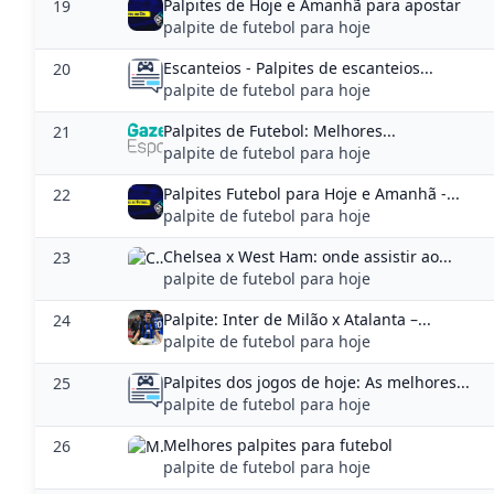
Palpites de Hoje e Amanhã para apostar
19
palpite de futebol para hoje
Escanteios - Palpites de escanteios...
20
palpite de futebol para hoje
Palpites de Futebol: Melhores...
21
palpite de futebol para hoje
Palpites Futebol para Hoje e Amanhã -...
22
palpite de futebol para hoje
Chelsea x West Ham: onde assistir ao...
23
palpite de futebol para hoje
Palpite: Inter de Milão x Atalanta –...
24
palpite de futebol para hoje
Palpites dos jogos de hoje: As melhores...
25
palpite de futebol para hoje
Melhores palpites para futebol
26
palpite de futebol para hoje