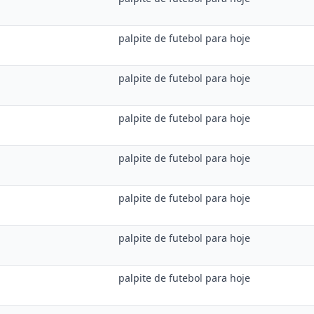
palpite de futebol para hoje
palpite de futebol para hoje
palpite de futebol para hoje
palpite de futebol para hoje
palpite de futebol para hoje
palpite de futebol para hoje
palpite de futebol para hoje