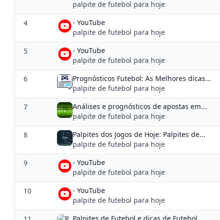
palpite de futebol para hoje
- YouTube
4
palpite de futebol para hoje
- YouTube
5
palpite de futebol para hoje
Prognósticos Futebol: As Melhores dicas...
6
palpite de futebol para hoje
Análises e prognósticos de apostas em...
7
palpite de futebol para hoje
Palpites dos Jogos de Hoje: Palpites de...
8
palpite de futebol para hoje
- YouTube
9
palpite de futebol para hoje
- YouTube
10
palpite de futebol para hoje
Palpites de Futebol e dicas de Futebol...
11